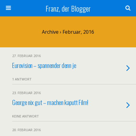
Franz, der Blogger
Archive › Februar, 2016
27. FEBRUAR 2016
Eurovision – spannender denn je
1 ANTWORT
23. FEBRUAR 2016
George nix gut – machen kaputt Film!
KEINE ANTWORT
20. FEBRUAR 2016