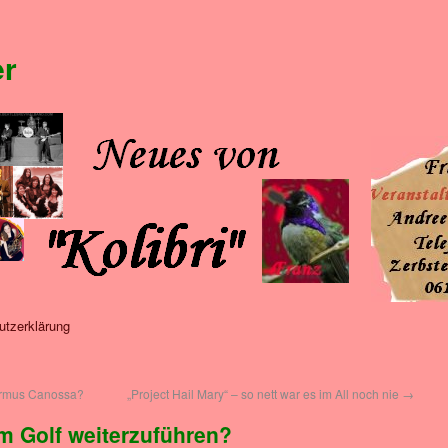
er
utzerklärung
ormus Canossa?
„Project Hail Mary“ – so nett war es im All noch nie
→
im Golf weiterzuführen?