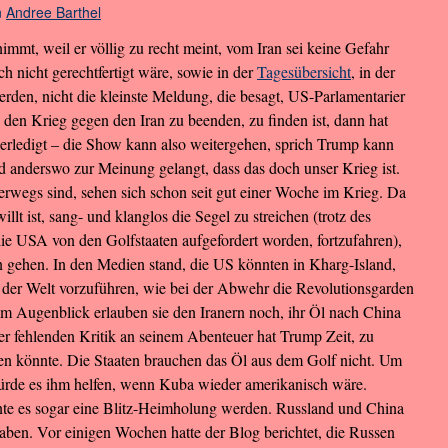
n
Andree Barthel
mmt, weil er völlig zu recht meint, vom Iran sei keine Gefahr
 nicht gerechtfertigt wäre, sowie in der
Tagesübersicht
, in der
werden, nicht die kleinste Meldung, die besagt, US-Parlamentarier
 den Krieg gegen den Iran zu beenden, zu finden ist, dann hat
 erledigt – die Show kann also weitergehen, sprich Trump kann
d anderswo zur Meinung gelangt, dass das doch unser Krieg ist.
erwegs sind, sehen sich schon seit gut einer Woche im Krieg. Da
lt ist, sang- und klanglos die Segel zu streichen (trotz des
die USA von den Golfstaaten aufgefordert worden, fortzufahren),
n gehen. In den Medien stand, die US könnten in Kharg-Island,
l, der Welt vorzuführen, wie bei der Abwehr die Revolutionsgarden
Im Augenblick erlauben sie den Iranern noch, ihr Öl nach China
er fehlenden Kritik an seinem Abenteuer hat Trump Zeit, zu
en könnte. Die Staaten brauchen das Öl aus dem Golf nicht. Um
würde es ihm helfen, wenn Kuba wieder amerikanisch wäre.
te es sogar eine Blitz-Heimholung werden. Russland und China
ben. Vor einigen Wochen hatte der Blog berichtet, die Russen