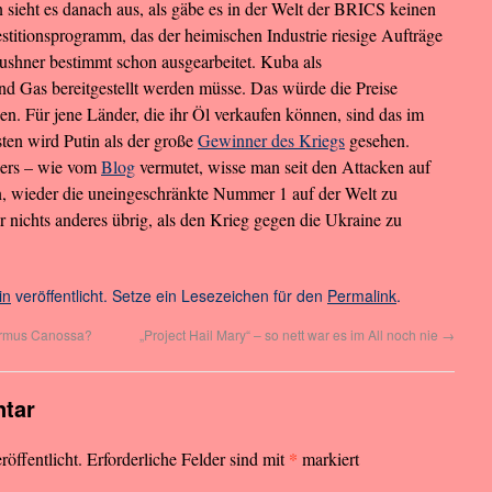
sieht es danach aus, als gäbe es in der Welt der BRICS keinen
stitionsprogramm, das der heimischen Industrie riesige Aufträge
ushner bestimmt schon ausgearbeitet. Kuba als
und Gas bereitgestellt werden müsse. Das würde die Preise
ben. Für jene Länder, die ihr Öl verkaufen können, sind das im
ten wird Putin als der große
Gewinner des Kriegs
gesehen.
ders – wie vom
Blog
vermutet, wisse man seit den Attacken auf
n, wieder die uneingeschränkte Nummer 1 auf der Welt zu
 nichts anderes übrig, als den Krieg gegen die Ukraine zu
in
veröffentlicht. Setze ein Lesezeichen für den
Permalink
.
ormus Canossa?
„Project Hail Mary“ – so nett war es im All noch nie
→
tar
*
öffentlicht.
Erforderliche Felder sind mit
markiert