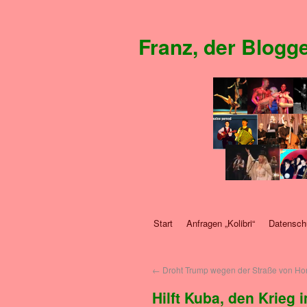
Zum
Inhalt
Franz, der Blogg
springen
Start
Anfragen „Kolibri“
Datensch
←
Droht Trump wegen der Straße von H
Hilft Kuba, den Krieg 