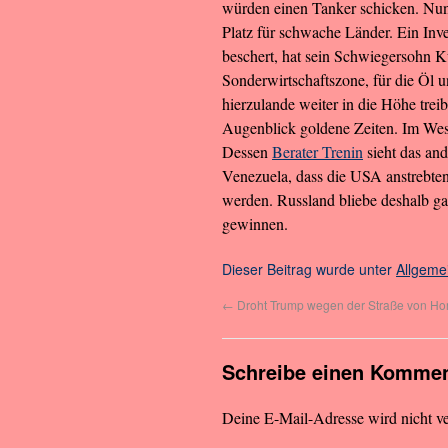
würden einen Tanker schicken. Nun 
Platz für schwache Länder. Ein Inve
beschert, hat sein Schwiegersohn K
Sonderwirtschaftszone, für die Öl 
hierzulande weiter in die Höhe trei
Augenblick goldene Zeiten. Im Wes
Dessen
Berater Trenin
sieht das an
Venezuela, dass die USA anstrebte
werden. Russland bliebe deshalb gar
gewinnen.
Dieser Beitrag wurde unter
Allgeme
←
Droht Trump wegen der Straße von H
Schreibe einen Kommen
Deine E-Mail-Adresse wird nicht ver